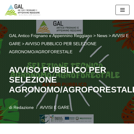
Vai
al
contenuto
GAL Antico Frignano e Appennino Reggiano
>
News
>
AVVISI E
GARE
>
AVVISO PUBBLICO PER SELEZIONE
AGRONOMO/AGROFORESTALE
AVVISO PUBBLICO PER
SELEZIONE
AGRONOMO/AGROFORESTAL
di
Redazione
AVVISI E GARE