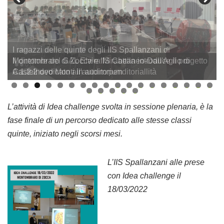
I ragazzi delle quinte degli IIS Spallanzani di
Montombraro di Zocca e IIS Cattaneo-Dall'Aglio di
Castelnovo Monti in auditorium
0
1
2
3
4
5
6
7
8
9
0
1
2
3
L’attività di Idea challenge svolta in sessione plenaria, è la
fase finale di un percorso dedicato alle stesse classi
quinte, iniziato negli scorsi mesi.
L’IIS Spallanzani alle prese
con Idea challenge il
18/03/2022