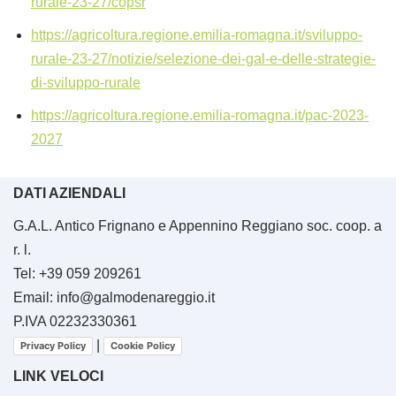
rurale-23-27/copsr
https://agricoltura.regione.emilia-romagna.it/sviluppo-
rurale-23-27/notizie/selezione-dei-gal-e-delle-strategie-
di-sviluppo-rurale
https://agricoltura.regione.emilia-romagna.it/pac-2023-
2027
DATI AZIENDALI
G.A.L. Antico Frignano e Appennino Reggiano soc. coop. a
r. l.
Tel: +39 059 209261
Email: info@galmodenareggio.it
P.IVA 02232330361
|
Privacy Policy
Cookie Policy
LINK VELOCI