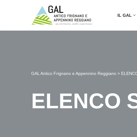
IL GAL
Vai
al
contenuto
GAL Antico Frignano e Appennino Reggiano
>
ELENCO
ELENCO 