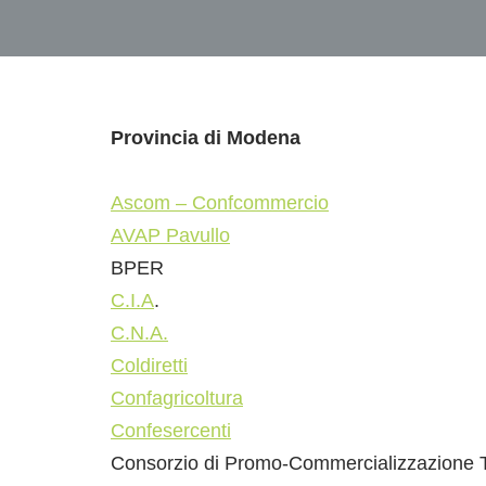
Provincia di Modena
Ascom – Confcommercio
AVAP Pavullo
BPER
C.I.A
.
C.N.A.
Coldiretti
Confagricoltura
Confesercenti
Consorzio di Promo-Commercializzazione T