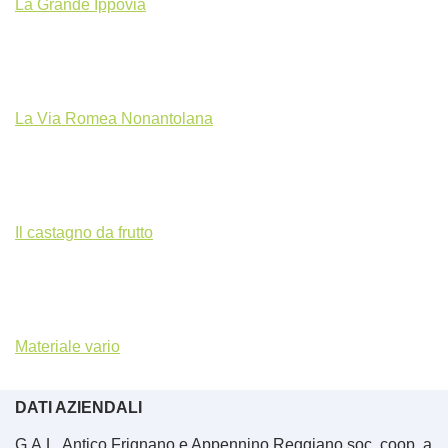
La Grande Ippovia
La Via Romea Nonantolana
Il castagno da frutto
Materiale vario
DATI AZIENDALI
G.A.L. Antico Frignano e Appennino Reggiano soc. coop. a