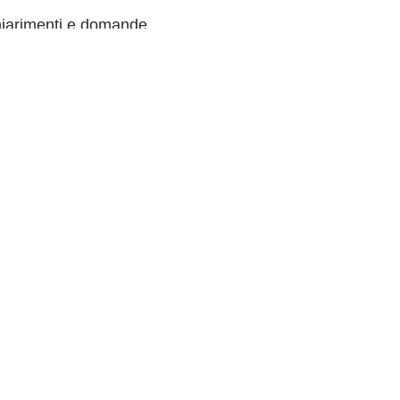
chiarimenti e domande.
LINK VELOCI
Articoli GAL
Comunicazioni generali
Notizie dal territorio
Lavora con noi