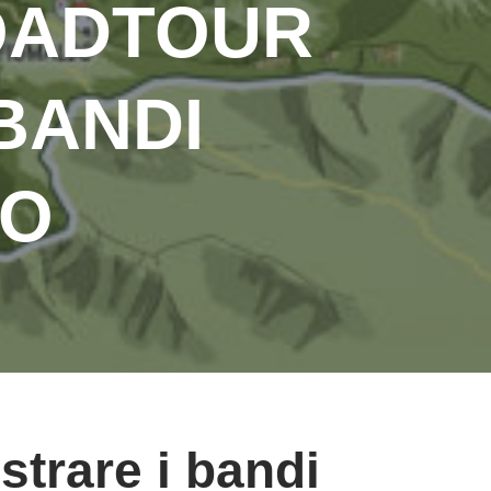
ROADTOUR
BANDI
LO
strare i bandi