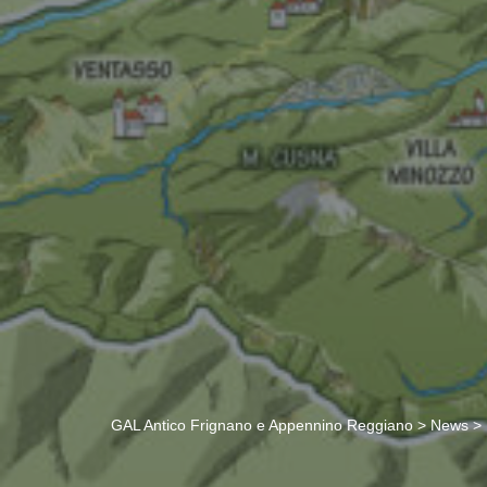
GAL Antico Frignano e Appennino Reggiano
>
News
>