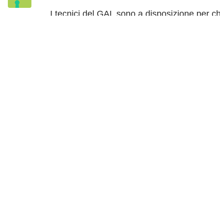
I tecnici del GAL sono a disposizione per 
L’evento è gratuito e aperto a tutti
.
DATI AZIENDALI
G.A.L. Antico Frignano e Appennino
Reggiano soc. coop. a r. l.
Tel: +39 059 209261
Email: info@galmodenareggio.it
P.IVA 02232330361