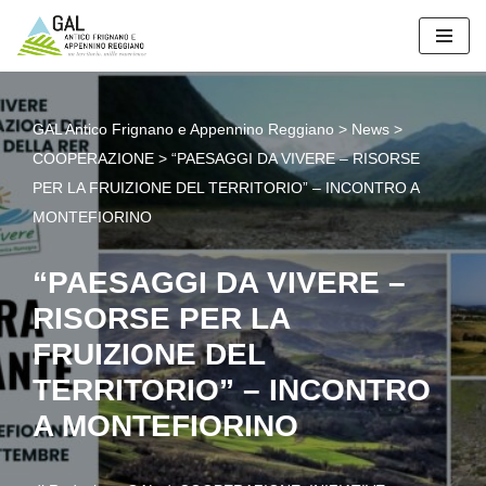
Vai
al
contenuto
GAL Antico Frignano e Appennino Reggiano
>
News
>
COOPERAZIONE
>
“PAESAGGI DA VIVERE – RISORSE
PER LA FRUIZIONE DEL TERRITORIO” – INCONTRO A
MONTEFIORINO
“PAESAGGI DA VIVERE –
RISORSE PER LA
FRUIZIONE DEL
TERRITORIO” – INCONTRO
A MONTEFIORINO