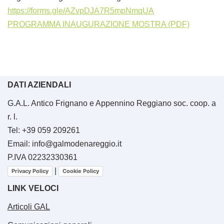
https://forms.gle/
AZvpDJA7R5mpNmqUA
PROGRAMMA INAUGURAZIONE MOSTRA (PDF)
DATI AZIENDALI
G.A.L. Antico Frignano e Appennino Reggiano soc. coop. a
r. l.
Tel: +39 059 209261
Email: info@galmodenareggio.it
P.IVA 02232330361
|
Privacy Policy
Cookie Policy
LINK VELOCI
Articoli GAL