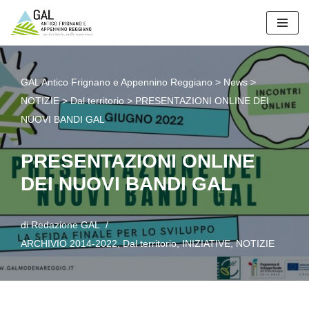
Vai
al
contenuto
GAL Antico Frignano e Appennino Reggiano
>
News
>
NOTIZIE
>
Dal territorio
>
PRESENTAZIONI ONLINE DEI
NUOVI BANDI GAL
PRESENTAZIONI ONLINE
DEI NUOVI BANDI GAL
di
Redazione GAL
ARCHIVIO 2014-2022
,
Dal territorio
,
INIZIATIVE
,
NOTIZIE