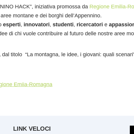
NNINO HACK”, iniziativa promossa da
Regione Emilia-
le aree montane e dei borghi dell’Appennino.
no
esperti
,
innovatori
,
studenti
,
ricercatori
e
appassion
dee di chi vuole contribuire al futuro delle nostre aree m
,
dal titolo “La montagna, le idee, i giovani: quali scena
gione Emiia-Romagna
LINK VELOCI