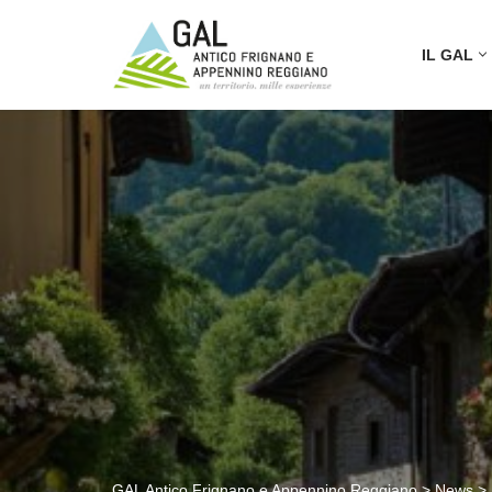
IL GAL
Vai
al
contenuto
GAL Antico Frignano e Appennino Reggiano
>
News
>