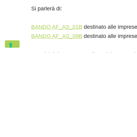
Si parlerà di:
BANDO AF_AS_01B
destinato alle imprese 
BANDO AF_AS_09B
destinato alle imprese 
I tecnici del GAL sono a disposizione per 
L’evento è gratuito e aperto a tutti
,
è gradita
LINK PER LA REGISTRAZIONE