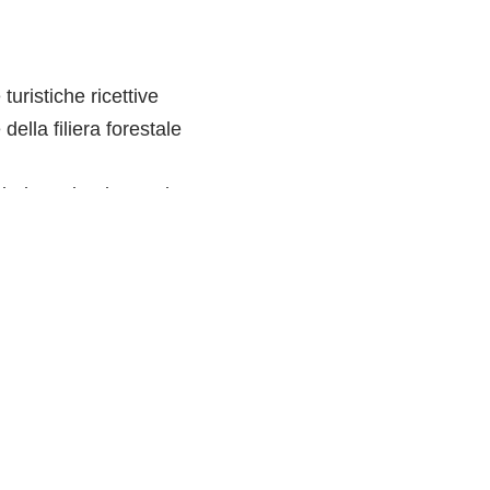
turistiche ricettive
della filiera forestale
chiarimenti e domande.
 la registrazione.