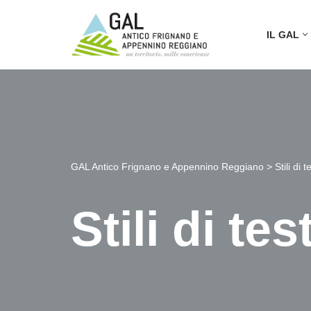
IL GAL
Vai
al
contenuto
GAL Antico Frignano e Appennino Reggiano
>
Stili di t
Stili di tes