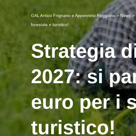
GAL Antico Frignano e Appennino Reggiano
>
News
>
forestale e turistico!
Strategia d
2027: si pa
euro per i s
turistico!