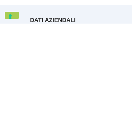
DATI AZIENDALI
G.A.L. Antico Frignano e Appennino
Reggiano soc. coop. a r. l.
Tel: +39 059 209261
Email: info@galmodenareggio.it
P.IVA 02232330361
|
Privacy Policy
Cookie Policy