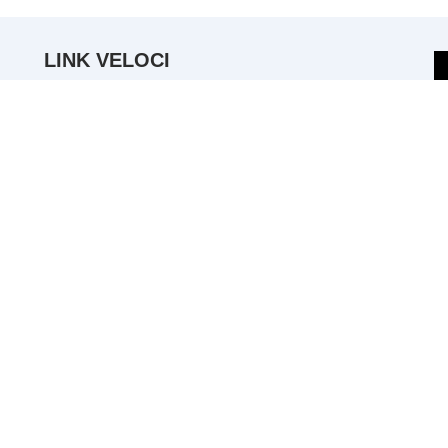
LINK VELOCI
Articoli GAL
Comunicazioni generali
Notizie dal territorio
Lavora con noi
Amministrazione trasparente
Comunicati stampa
Website customized by
KONDIVIDI