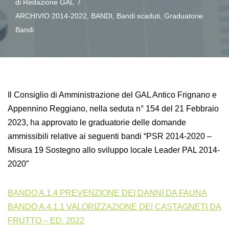
di
Redazione GAL
ARCHIVIO 2014-2022
,
BANDI
,
Bandi scaduti
,
Graduatorie
Bandi
Il Consiglio di Amministrazione del GAL Antico Frignano e
Appennino Reggiano, nella seduta n° 154 del 21 Febbraio
2023, ha approvato le graduatorie delle domande
ammissibili relative ai seguenti bandi “PSR 2014-2020 –
Misura 19 Sostegno allo sviluppo locale Leader PAL 2014-
2020”
BANDO A.1.4 PREVENZIONE DEI DANNI DA FAUNA
BANDO A.4.1.1 VALORIZZAZIONE DEI CASTAGNETI DA
FRUTTO – ED. 2022