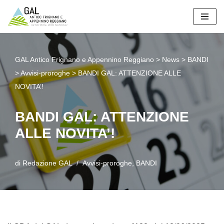
Vai
al
contenuto
GAL Antico Frignano e Appennino Reggiano
>
News
>
BANDI
>
Avvisi-proroghe
>
BANDI GAL: ATTENZIONE ALLE
NOVITA’!
BANDI GAL: ATTENZIONE
ALLE NOVITA’!
di
Redazione GAL
Avvisi-proroghe
,
BANDI