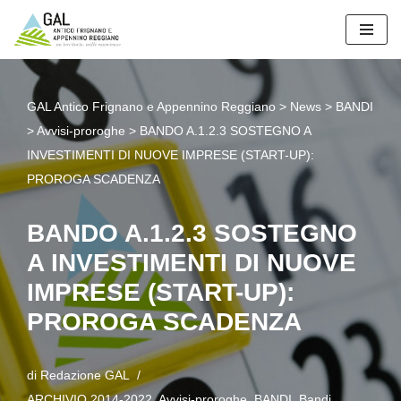
Vai
al
contenuto
GAL Antico Frignano e Appennino Reggiano
>
News
>
BANDI
>
Avvisi-proroghe
>
BANDO A.1.2.3 SOSTEGNO A
INVESTIMENTI DI NUOVE IMPRESE (START-UP):
PROROGA SCADENZA
BANDO A.1.2.3 SOSTEGNO
A INVESTIMENTI DI NUOVE
IMPRESE (START-UP):
PROROGA SCADENZA
di
Redazione GAL
ARCHIVIO 2014-2022
,
Avvisi-proroghe
,
BANDI
,
Bandi