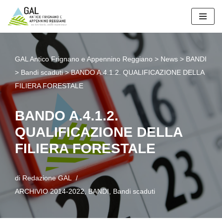
Vai
al
contenuto
GAL Antico Frignano e Appennino Reggiano
>
News
>
BANDI
>
Bandi scaduti
>
BANDO A.4.1.2. QUALIFICAZIONE DELLA
FILIERA FORESTALE
BANDO A.4.1.2.
QUALIFICAZIONE DELLA
FILIERA FORESTALE
di
Redazione GAL
ARCHIVIO 2014-2022
,
BANDI
,
Bandi scaduti