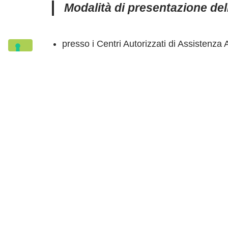
Modalità di presentazione de
presso i Centri Autorizzati di Assistenza
con compilazione online su
piattaforma
Per poter compilare la domanda on line è
SCARICA IL MANUALE OPERATIVO P
Iscriversi all’Anagrafe delle
ma la procedura è veloce e gra
Trovi qui l’elenco:
ELENCO CAA SUDDIVISI PE