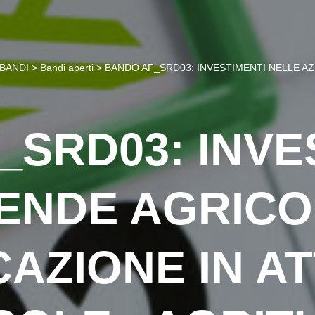
BANDI
>
Bandi aperti
>
BANDO AF_SRD03: INVESTIMENTI NELLE AZ
_SRD03: INVE
IENDE AGRICO
CAZIONE IN AT