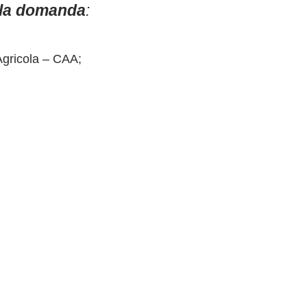
lla domanda
:
 Agricola – CAA;
 SIAG di AGREA
.
 necessario farsi accreditare alla piattaforma con proce
ER LA COMPILAZIONE DELLE DOMANDE DI SOSTEGN
 Aziende Agricole é obbligatorio per chiun
tuita: basta rivolgersi a uno dei CAA del
R PROVINCE