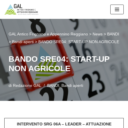
Vai
al
contenuto
GAL Antico Frignano e Appennino Reggiano
>
News
>
BANDI
>
Bandi aperti
>
BANDO SRE04: START-UP NON AGRICOLE
BANDO SRE04: START-UP
NON AGRICOLE
di
Redazione GAL
BANDI
,
Bandi aperti
INTERVENTO SRG 06A – LEADER – ATTUAZIONE