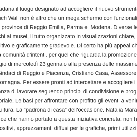
dana il luogo designato ad accogliere il nuovo strument
Touch Wall non è altro che un mega schermo con funzional
le province di Reggio Emilia, Parma e Modena. Diverse le in
ai musei, il tutto organizzato in visualizzazioni chiare, f
tivo e graficamente gradevole. Di certo ha più appeal c
a comunità d’intenti, per quel che riguarda la promozione t
io di mercoledì 23 gennaio alla presenza delle massime au
 Sindaci di Reggio e Piacenza, Cristiano Casa, Assessore
na. Per essere pronti ad intercettare e accogliere i flus
ortanza di lavorare seguendo principi di condivisione e 
le. Le basi per affrontare con profitto gli eventi a venir
Cultura. La “padrona di casa” dell’occasione, Natalia Mar
vince che hanno portato a questa iniziativa concreta, non h
sitivi, apprezzamenti diffusi per le grafiche, primi utilizzi