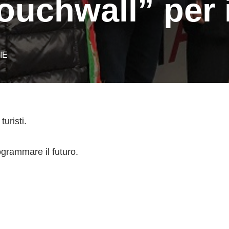
uchwall” per i
IE
uristi.
grammare il futuro.