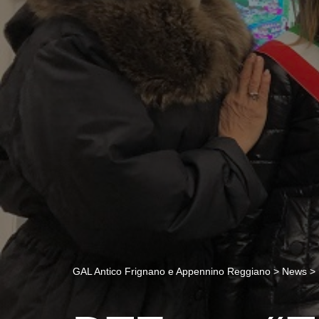
GAL Antico Frignano e Appennino Reggiano
>
News
>