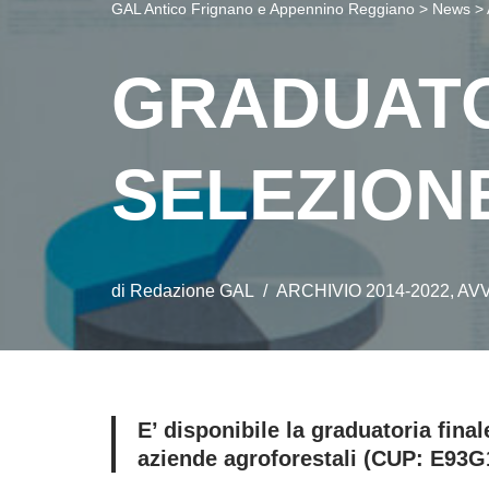
GAL Antico Frignano e Appennino Reggiano
>
News
>
GRADUATO
SELEZION
di
Redazione GAL
ARCHIVIO 2014-2022
,
AVV
E’ disponibile la graduatoria final
aziende agroforestali (
CUP: E93G