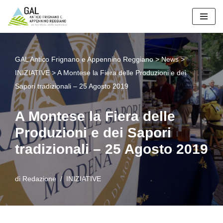
Vai
al
contenuto
GAL Antico Frignano e Appennino Reggiano
>
News
>
INIZIATIVE
>
A Montese la Fiera delle Produzioni e dei
Sapori tradizionali – 25 Agosto 2019
A Montese la Fiera delle
Produzioni e dei Sapori
tradizionali – 25 Agosto 2019
di
Redazione
INIZIATIVE