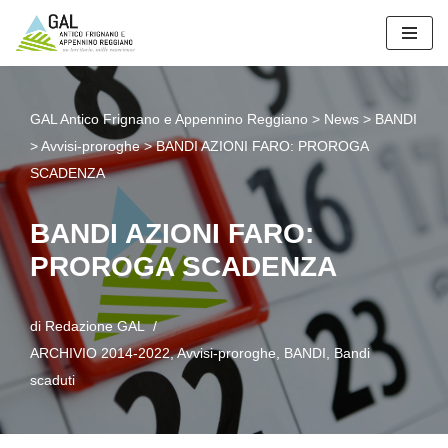
Vai
al
contenuto
GAL Antico Frignano e Appennino Reggiano
>
News
>
BANDI
>
Avvisi-proroghe
>
BANDI AZIONI FARO: PROROGA
SCADENZA
BANDI AZIONI FARO:
PROROGA SCADENZA
di
Redazione GAL
ARCHIVIO 2014-2022
,
Avvisi-proroghe
,
BANDI
,
Bandi
scaduti