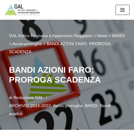
Vai
al
contenuto
GAL Antico Frignano e Appennino Reggiano
>
News
>
BANDI
>
Avvisi-proroghe
>
BANDI AZIONI FARO: PROROGA
SCADENZA
BANDI AZIONI FARO:
PROROGA SCADENZA
di
Redazione GAL
ARCHIVIO 2014-2022
,
Avvisi-proroghe
,
BANDI
,
Bandi
scaduti