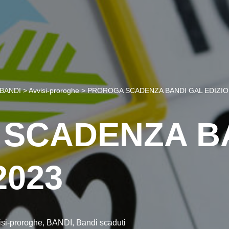
BANDI
>
Avvisi-proroghe
>
PROROGA SCADENZA BANDI GAL EDIZIO
SCADENZA B
2023
isi-proroghe
,
BANDI
,
Bandi scaduti