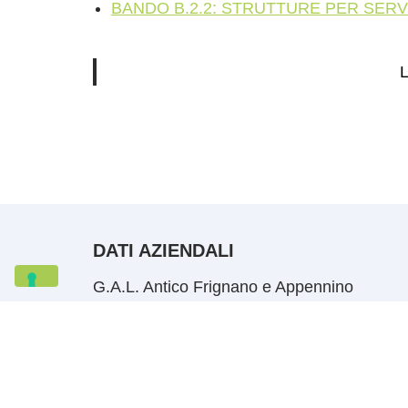
BANDO B.2.2: STRUTTURE PER SERVI
DATI AZIENDALI
G.A.L. Antico Frignano e Appennino
Reggiano soc. coop. a r. l.
Tel: +39 059 209261
Email: info@galmodenareggio.it
P.IVA 02232330361