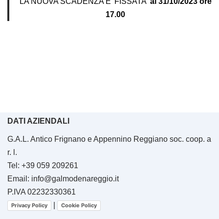
LA NUOVA SCADENZA E’ FISSATA
al 31/10/2023 ore
17.00
DATI AZIENDALI
G.A.L. Antico Frignano e Appennino Reggiano soc. coop. a
r. l.
Tel: +39 059 209261
Email: info@galmodenareggio.it
P.IVA 02232330361
|
Privacy Policy
Cookie Policy