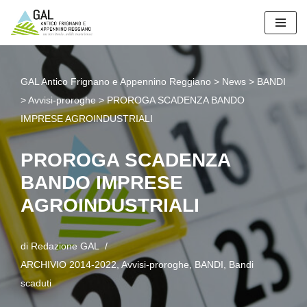
Vai
al
contenuto
GAL Antico Frignano e Appennino Reggiano
>
News
>
BANDI
>
Avvisi-proroghe
>
PROROGA SCADENZA BANDO
IMPRESE AGROINDUSTRIALI
PROROGA SCADENZA
BANDO IMPRESE
AGROINDUSTRIALI
di
Redazione GAL
ARCHIVIO 2014-2022
,
Avvisi-proroghe
,
BANDI
,
Bandi
scaduti