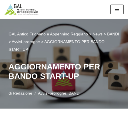
Vai
al
contenuto
GAL Antico Frignano e Appennino Reggiano
>
News
>
BANDI
>
Avvisi-proroghe
>
AGGIORNAMENTO PER BANDO
START-UP
AGGIORNAMENTO PER
BANDO START-UP
di
Redazione
Avvisi-proroghe
,
BANDI