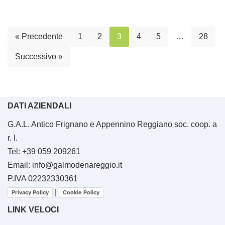
« Precedente
1
2
3
4
5
…
28
Successivo »
DATI AZIENDALI
G.A.L. Antico Frignano e Appennino Reggiano soc. coop. a
r. l.
Tel: +39 059 209261
Email: info@galmodenareggio.it
P.IVA 02232330361
|
Privacy Policy
Cookie Policy
LINK VELOCI