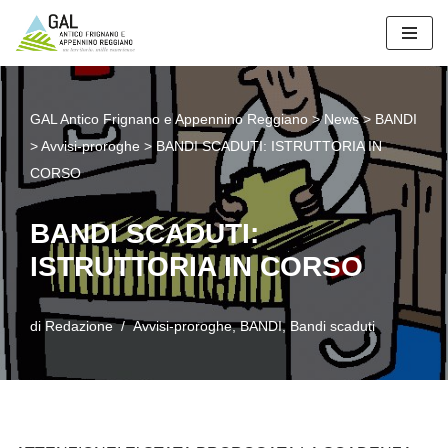
Vai
al
contenuto
GAL Antico Frignano e Appennino Reggiano
>
News
>
BANDI
>
Avvisi-proroghe
>
BANDI SCADUTI: ISTRUTTORIA IN
CORSO
BANDI SCADUTI:
ISTRUTTORIA IN CORSO
di
Redazione
Avvisi-proroghe
,
BANDI
,
Bandi scaduti