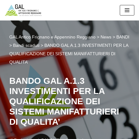
Vai
al
contenuto
GAL Antico Frignano e Appennino Reggiano
>
News
>
BANDI
>
Bandi scaduti
>
BANDO GAL A.1.3 INVESTIMENTI PER LA
QUALIFICAZIONE DEI SISTEMI MANIFATTURIERI DI
QUALITA’
BANDO GAL A.1.3
INVESTIMENTI PER LA
QUALIFICAZIONE DEI
SISTEMI MANIFATTURIERI
DI QUALITA’