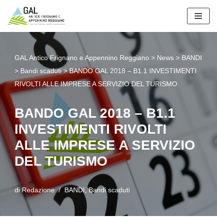
Vai
al
contenuto
GAL Antico Frignano e Appennino Reggiano
>
News
>
BANDI
>
Bandi scaduti
>
BANDO GAL 2018 – B1.1 INVESTIMENTI
RIVOLTI ALLE IMPRESE A SERVIZIO DEL TURISMO
BANDO GAL 2018 – B1.1
INVESTIMENTI RIVOLTI
ALLE IMPRESE A SERVIZIO
DEL TURISMO
di
Redazione
BANDI
,
Bandi scaduti