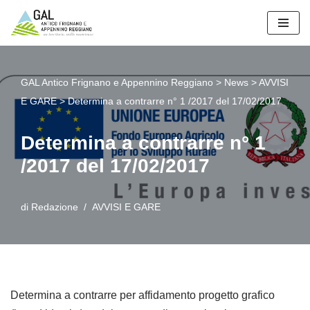
Vai
al
contenuto
GAL Antico Frignano e Appennino Reggiano
>
News
>
AVVISI
E GARE
>
Determina a contrarre n° 1 /2017 del 17/02/2017
Determina a contrarre n° 1
/2017 del 17/02/2017
di
Redazione
AVVISI E GARE
Determina a contrarre per affidamento progetto grafico