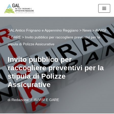
Vai
al
contenuto
GAL Antico Frignano e Appennino Reggiano
>
News
>
AVVISI
E GARE
>
Invito pubblico per raccogliere preventivi per la
stipula di Polizze Assicurative
Invito pubblico per
raccogliere preventivi per la
stipula di Polizze
Assicurative
di
Redazione
AVVISI E GARE