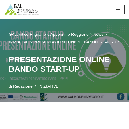
Vai
al
contenuto
GAL Antico Frignano e Appennino Reggiano
>
News
>
INIZIATIVE
>
PRESENTAZIONE ONLINE BANDO START-UP
PRESENTAZIONE ONLINE
BANDO START-UP
di
Redazione
INIZIATIVE