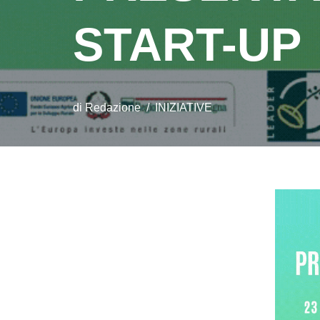
START-UP
di
Redazione
INIZIATIVE