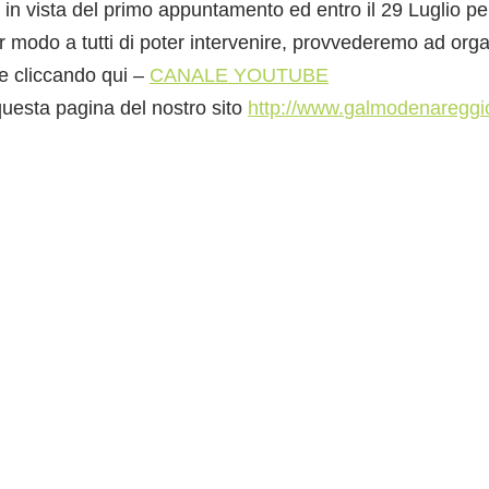
o in vista del primo appuntamento ed entro il 29 Luglio pe
 modo a tutti di poter intervenire, provvederemo ad orga
ne cliccando qui –
CANALE YOUTUBE
 questa pagina del nostro sito
http://www.
galmodenareggio
LINK VELOCI
Articoli GAL
Comunicazioni generali
Notizie dal territorio