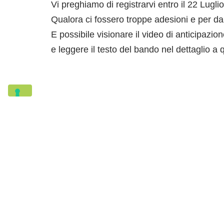
Vi preghiamo di registrarvi entro il 22 Lugli
Qualora ci fossero troppe adesioni e per dar
E possibile visionare il video di anticipazio
e leggere il testo del bando nel dettaglio a
DATI AZIENDALI
G.A.L. Antico Frignano e Appennino
Reggiano soc. coop. a r. l.
Tel: +39 059 209261
Email: info@galmodenareggio.it