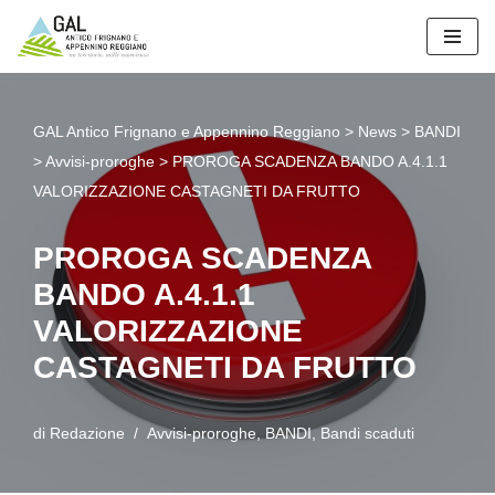
Vai
al
contenuto
GAL Antico Frignano e Appennino Reggiano
>
News
>
BANDI
>
Avvisi-proroghe
>
PROROGA SCADENZA BANDO A.4.1.1
VALORIZZAZIONE CASTAGNETI DA FRUTTO
PROROGA SCADENZA
BANDO A.4.1.1
VALORIZZAZIONE
CASTAGNETI DA FRUTTO
di
Redazione
Avvisi-proroghe
,
BANDI
,
Bandi scaduti