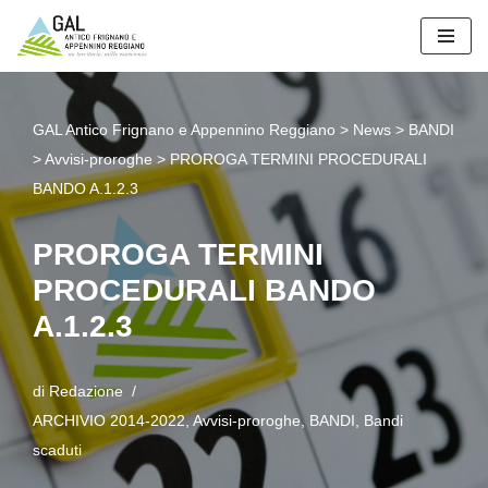
Vai
al
contenuto
GAL Antico Frignano e Appennino Reggiano
>
News
>
BANDI
>
Avvisi-proroghe
>
PROROGA TERMINI PROCEDURALI
BANDO A.1.2.3
PROROGA TERMINI
PROCEDURALI BANDO
A.1.2.3
di
Redazione
ARCHIVIO 2014-2022
,
Avvisi-proroghe
,
BANDI
,
Bandi
scaduti