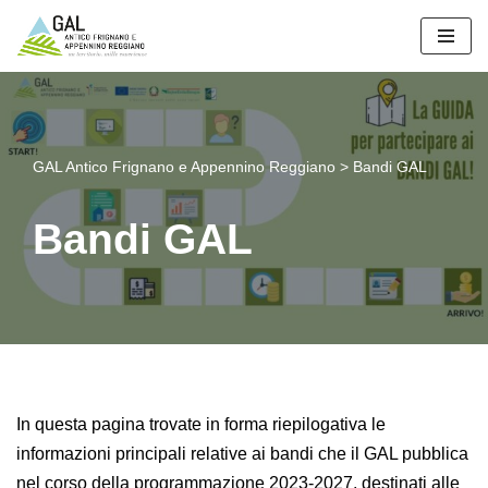
Vai
al
contenuto
GAL Antico Frignano e Appennino Reggiano
>
Bandi GAL
Bandi GAL
In questa pagina trovate in forma riepilogativa le
informazioni principali relative ai bandi che il GAL pubblica
nel corso della programmazione 2023-2027, destinati alle