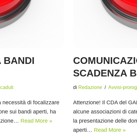
 BANDI
COMUNICAZ
SCADENZA B
caduti
di
Redazione
Avvisi-proro
 necessità di focalizzare
Attenzione! Il CDA del GAL
ione sui bandi aperti, ha
alcune associazioni di cat
ntazione…
Read More »
la presentazione delle do
aperti…
Read More »