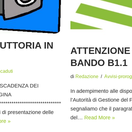
UTTORIA IN
ATTENZIONE 
BANDO B1.1
caduti
di
Redazione
Avvisi-proro
 SCADENZA DEI
In adempimento alle dispos
GINA
l’Autorità di Gestione del
******************************
segnaliamo che il paragra
i di presentazione delle
del…
Read More »
re »