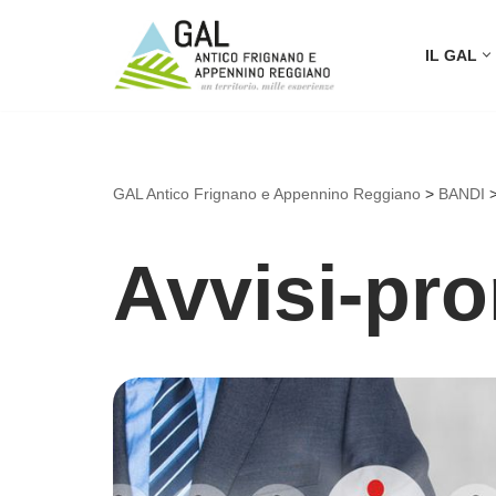
IL GAL
Vai
al
contenuto
GAL Antico Frignano e Appennino Reggiano
>
BANDI
Avvisi-pr