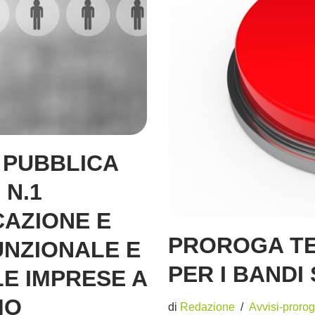
 PUBBLICA
 N.1
CAZIONE E
PROROGA TE
UNZIONALE E
PER I BANDI
E IMPRESE A
MO
di
Redazione
Avvisi-proro